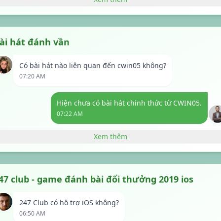
ài hát đánh vần
Có bài hát nào liên quan đến cwin05 không?
07:20 AM
Hiện chưa có bài hát chính thức từ CWIN05.
07:22 AM
Xem thêm
47 club - game đánh bài đổi thưởng 2019 ios
247 Club có hỗ trợ iOS không?
06:50 AM