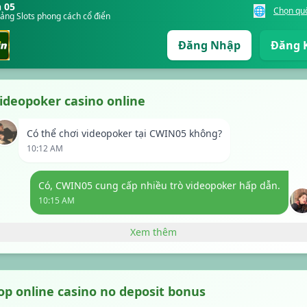
 05
🌐
Chọn quố
ảng Slots phong cách cổ điển
Đăng Nhập
Đăng 
ideopoker casino online
Có thể chơi videopoker tại CWIN05 không?
10:12 AM
Có, CWIN05 cung cấp nhiều trò videopoker hấp dẫn.
10:15 AM
Xem thêm
op online casino no deposit bonus