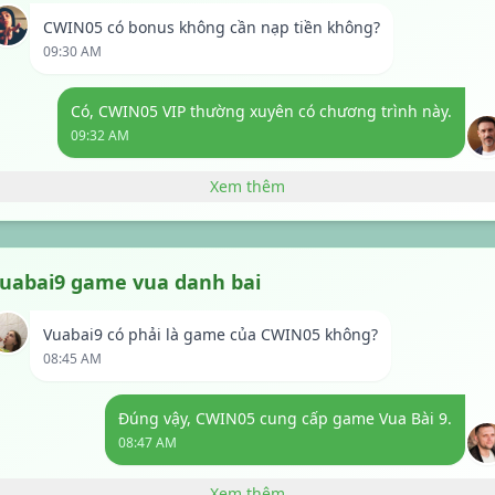
CWIN05 có bonus không cần nạp tiền không?
09:30 AM
Có, CWIN05 VIP thường xuyên có chương trình này.
09:32 AM
Xem thêm
uabai9 game vua danh bai
Vuabai9 có phải là game của CWIN05 không?
08:45 AM
Đúng vậy, CWIN05 cung cấp game Vua Bài 9.
08:47 AM
Xem thêm